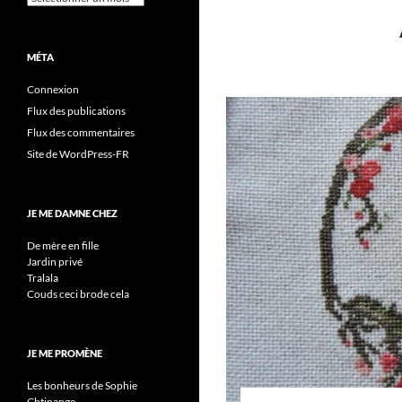
MÉTA
Connexion
Flux des publications
Flux des commentaires
Site de WordPress-FR
JE ME DAMNE CHEZ
De mère en fille
Jardin privé
Tralala
Couds ceci brode cela
JE ME PROMÈNE
Les bonheurs de Sophie
Chtinange