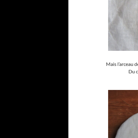
Mais l’arceau d
Du c