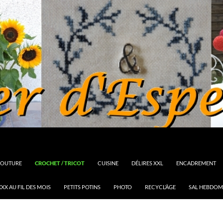
OUTURE
CROCHET / TRICOT
CUISINE
DÉLIRES XXL
ENCADREMENT
XX AU FIL DES MOIS
PETITS POTINS
PHOTO
RECYCL’ÂGE
SAL HEBDOM