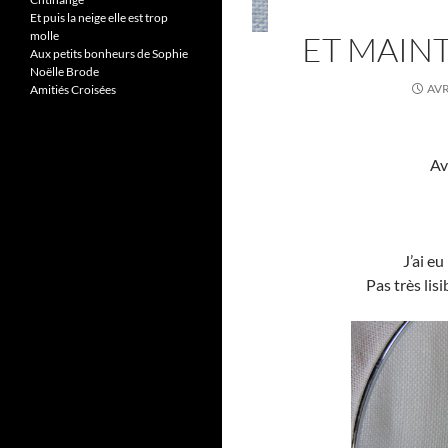
Et puis la neige elle est trop
molle
ET MAINT
Aux petits bonheurs de Sophie
Noëlle Brode
AVR
Amitiés Croisées
Av
J’ai e
Pas très lis