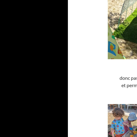
donc pas
et perm