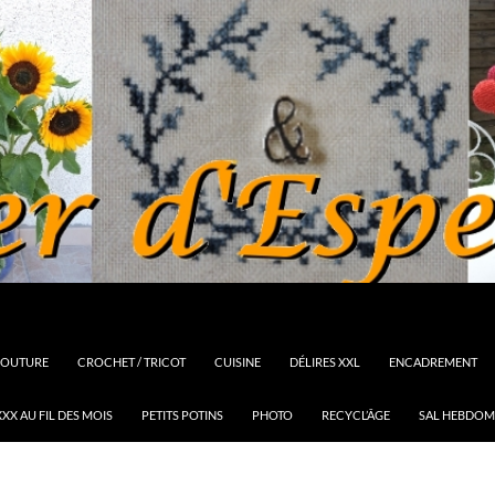
OUTURE
CROCHET / TRICOT
CUISINE
DÉLIRES XXL
ENCADREMENT
XX AU FIL DES MOIS
PETITS POTINS
PHOTO
RECYCL’ÂGE
SAL HEBDOM