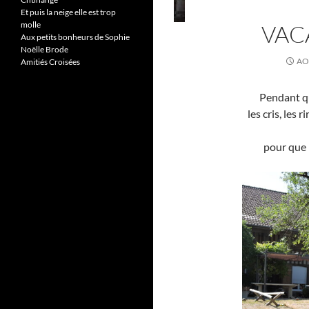
Et puis la neige elle est trop
molle
VAC
Aux petits bonheurs de Sophie
Noëlle Brode
AO
Amitiés Croisées
Pendant qu
les cris, les 
pour que 