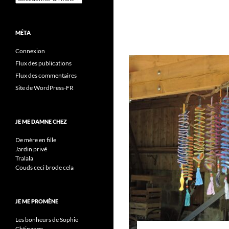
MÉTA
Connexion
Flux des publications
Flux des commentaires
Site de WordPress-FR
JE ME DAMNE CHEZ
De mère en fille
Jardin privé
Tralala
Couds ceci brode cela
JE ME PROMÈNE
Les bonheurs de Sophie
Chtinange