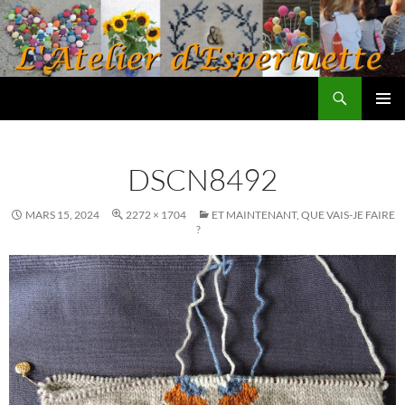
Aller
au
contenu
Recherche
L'atelier d'Esperluette
MENU
PRINCI
DSCN8492
MARS 15, 2024
2272 × 1704
ET MAINTENANT, QUE VAIS-JE FAIRE
?