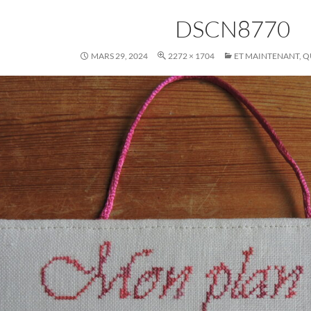
DSCN8770
MARS 29, 2024
2272 × 1704
ET MAINTENANT, QUE