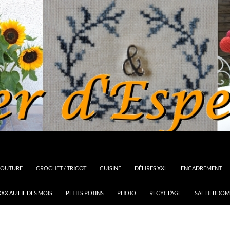
OUTURE
CROCHET / TRICOT
CUISINE
DÉLIRES XXL
ENCADREMENT
XX AU FIL DES MOIS
PETITS POTINS
PHOTO
RECYCL’ÂGE
SAL HEBDOM