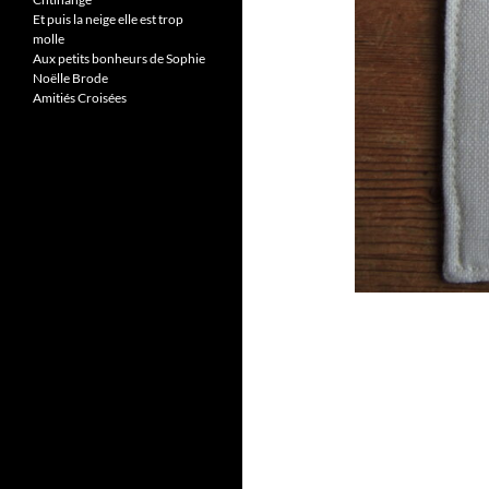
Et puis la neige elle est trop
molle
Aux petits bonheurs de Sophie
Noëlle Brode
Amitiés Croisées