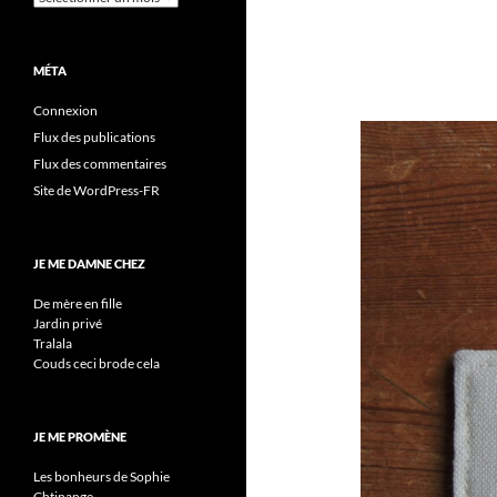
MÉTA
Connexion
Flux des publications
Flux des commentaires
Site de WordPress-FR
JE ME DAMNE CHEZ
De mère en fille
Jardin privé
Tralala
Couds ceci brode cela
JE ME PROMÈNE
Les bonheurs de Sophie
Chtinange