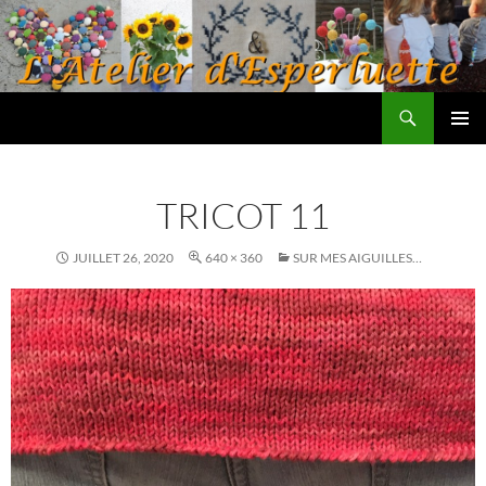
Aller
au
contenu
Recherche
L'atelier d'Esperluette
MENU
PRINCI
TRICOT 11
JUILLET 26, 2020
640 × 360
SUR MES AIGUILLES…