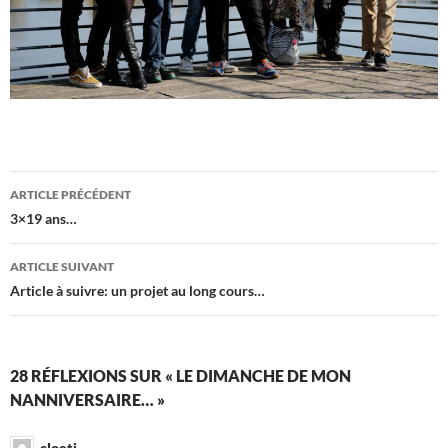
Navigation
ARTICLE PRÉCÉDENT
des
3×19 ans…
articles
ARTICLE SUIVANT
Article à suivre: un projet au long cours…
28 RÉFLEXIONS SUR « LE DIMANCHE DE MON
NANNIVERSAIRE… »
cloeti