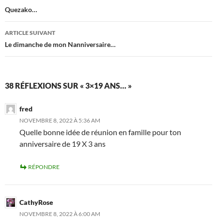
des
Quezako…
articles
ARTICLE SUIVANT
Le dimanche de mon Nanniversaire…
38 RÉFLEXIONS SUR « 3×19 ANS… »
fred
NOVEMBRE 8, 2022 À 5:36 AM
Quelle bonne idée de réunion en famille pour ton
anniversaire de 19 X 3 ans
RÉPONDRE
CathyRose
NOVEMBRE 8, 2022 À 6:00 AM