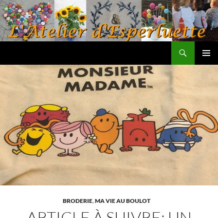
Aller
au
contenu
Recherche
L'atelier d'Esperluette
MENU
PRINCI
BRODERIE
,
MA VIE AU BOULOT
ARTICLE À SUIVRE: UN