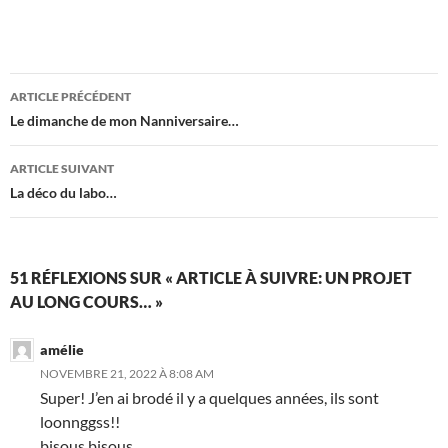
Navigation
ARTICLE PRÉCÉDENT
des
Le dimanche de mon Nanniversaire…
articles
ARTICLE SUIVANT
La déco du labo…
51 RÉFLEXIONS SUR « ARTICLE À SUIVRE: UN PROJET
AU LONG COURS… »
amélie
NOVEMBRE 21, 2022 À 8:08 AM
Super! J’en ai brodé il y a quelques années, ils sont
loonnggss!!
bisous bisous