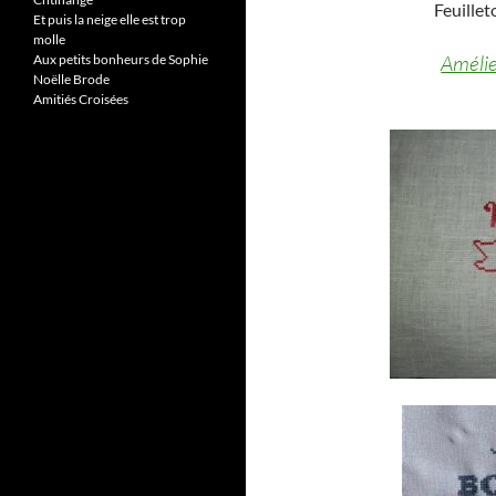
Feuillet
Et puis la neige elle est trop
molle
Améli
Aux petits bonheurs de Sophie
Noëlle Brode
Amitiés Croisées