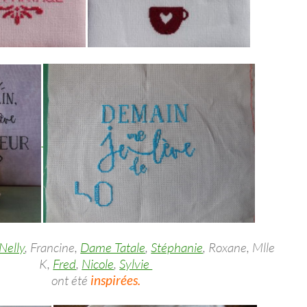
Nelly
, Francine,
Dame Tatale
,
Stéphanie
, Roxane, Mlle
K,
Fred
,
Nicole
,
Sylvie
ont été
inspirées.