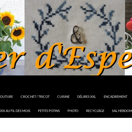
OUTURE
CROCHET / TRICOT
CUISINE
DÉLIRES XXL
ENCADREMENT
XXX AU FIL DES MOIS
PETITS POTINS
PHOTO
RECYCL’ÂGE
SAL HEBDOM