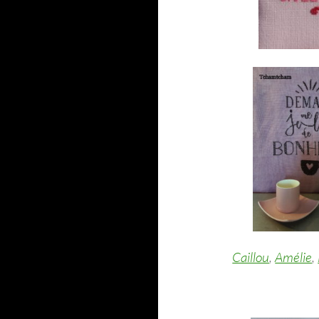
Caillou
,
Amélie
,