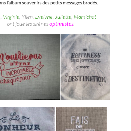
ons l’album souvenirs des petits messages brodés.
e
,
Virginie
, Yllen,
Evelyne
,
Juliette
,
Mamichat
ont joué les sirènes
optimistes
.