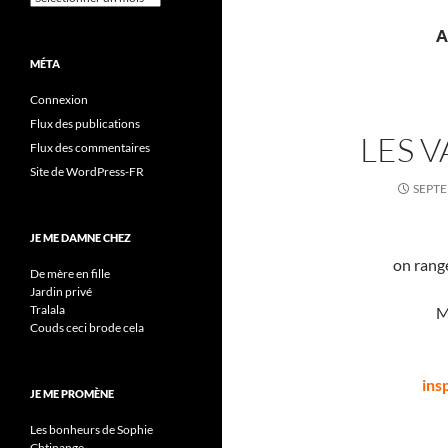
A
MÉTA
Connexion
Flux des publications
LES 
Flux des commentaires
Site de WordPress-FR
SEPTE
JE ME DAMNE CHEZ
on range
De mère en fille
Jardin privé
Tralala
M
Couds ceci brode cela
ins
JE ME PROMÈNE
Les bonheurs de Sophie
Chtinange