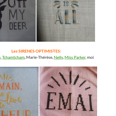
Les SIRENES OPTIMISTES:
e
,
Tchamtcham
, Marie-Thérèse,
Nelly
,
Miss Parker,
moi