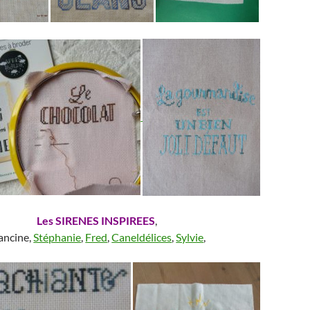
Les SIRENES INSPIREES
,
ancine,
Stéphanie
,
Fred
,
Caneldélices
,
Sylvie
,