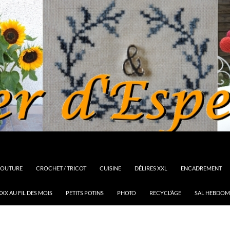
OUTURE
CROCHET / TRICOT
CUISINE
DÉLIRES XXL
ENCADREMENT
XX AU FIL DES MOIS
PETITS POTINS
PHOTO
RECYCL’ÂGE
SAL HEBDOM