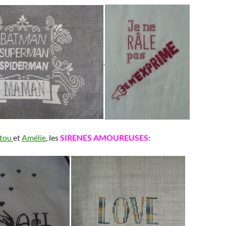
atou
et
Amélie
, les
SIRENES AMOUREUSES
: