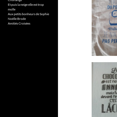
Et puis la neige elle est trop
molle
Aux petits bonheurs de Sophie
Noëlle Brode
Amitiés Croisées