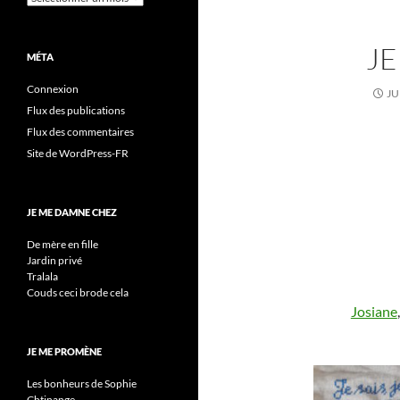
JE
MÉTA
Connexion
JU
Flux des publications
Flux des commentaires
Site de WordPress-FR
JE ME DAMNE CHEZ
De mère en fille
Jardin privé
Tralala
Couds ceci brode cela
Josiane
JE ME PROMÈNE
Les bonheurs de Sophie
Chtinange