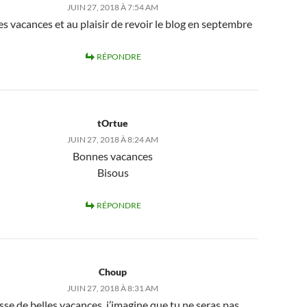
JUIN 27, 2018 À 7:54 AM
s vacances et au plaisir de revoir le blog en septembre
RÉPONDRE
tOrtue
JUIN 27, 2018 À 8:24 AM
Bonnes vacances
Bisous
RÉPONDRE
Choup
JUIN 27, 2018 À 8:31 AM
sse de belles vacances, j’imagine que tu ne seras pas