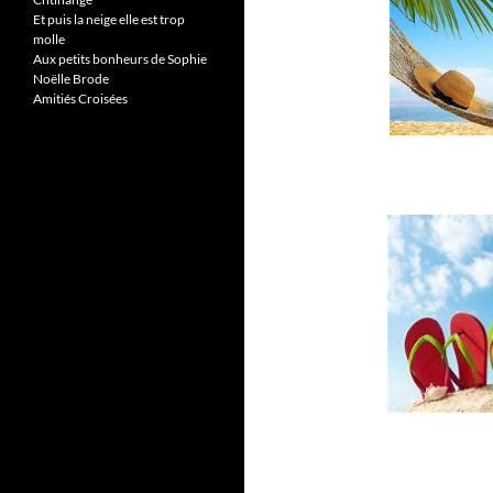
Et puis la neige elle est trop
molle
Aux petits bonheurs de Sophie
Noëlle Brode
Amitiés Croisées