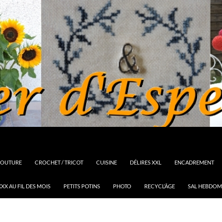
OUTURE
CROCHET / TRICOT
CUISINE
DÉLIRES XXL
ENCADREMENT
XX AU FIL DES MOIS
PETITS POTINS
PHOTO
RECYCL’ÂGE
SAL HEBDOM