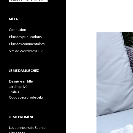
MÉTA
Connexion
Flux des publications
Flux des commentaires
Site de WordPress-FR
JE ME DAMNE CHEZ
De mère en fille
Jardin privé
Tralala
Couds ceci brode cela
JE ME PROMÈNE
Les bonheurs de Sophie
Chtinange