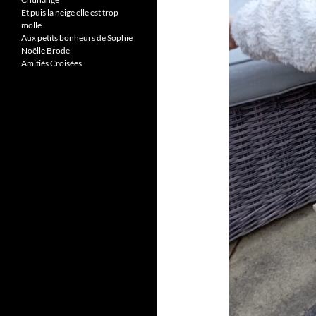
Et puis la neige elle est trop
molle
Aux petits bonheurs de Sophie
Noëlle Brode
Amitiés Croisées