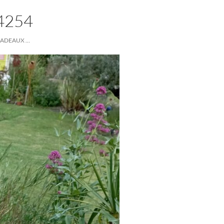
4254
CADEAUX …