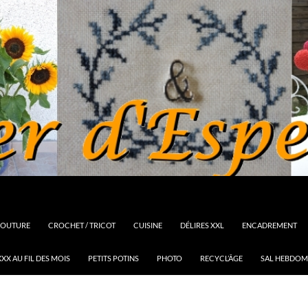
OUTURE
CROCHET / TRICOT
CUISINE
DÉLIRES XXL
ENCADREMENT
XX AU FIL DES MOIS
PETITS POTINS
PHOTO
RECYCL’ÂGE
SAL HEBDOM