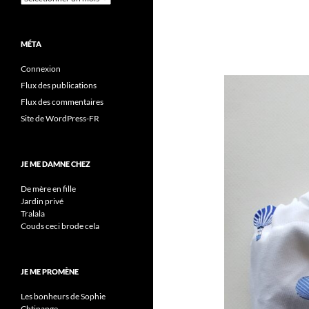
MÉTA
Connexion
Flux des publications
Flux des commentaires
Site de WordPress-FR
JE ME DAMNE CHEZ
De mère en fille
Jardin privé
Tralala
Couds ceci brode cela
JE ME PROMÈNE
Les bonheurs de Sophie
Chtinange