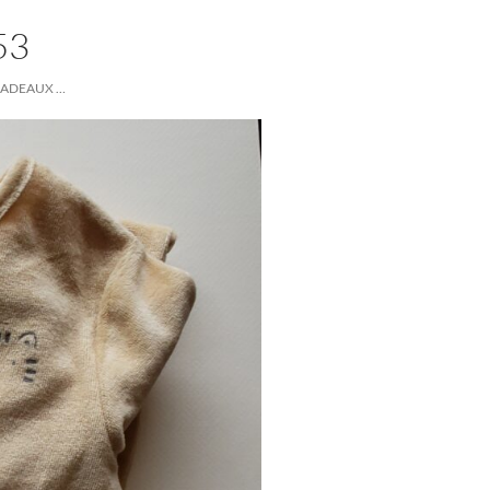
53
CADEAUX …