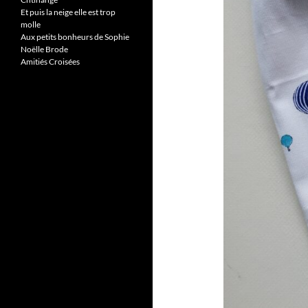
Et puis la neige elle est trop
molle
Aux petits bonheurs de Sophie
Noëlle Brode
Amitiés Croisées