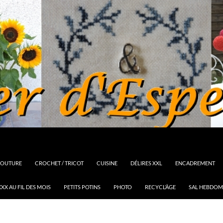
OUTURE
CROCHET / TRICOT
CUISINE
DÉLIRES XXL
ENCADREMENT
XX AU FIL DES MOIS
PETITS POTINS
PHOTO
RECYCL’ÂGE
SAL HEBDOM