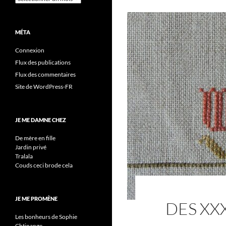
MÉTA
Connexion
Flux des publications
Flux des commentaires
Site de WordPress-FR
JE ME DAMNE CHEZ
De mère en fille
Jardin privé
Tralala
Couds ceci brode cela
JE ME PROMÈNE
DES XX
Les bonheurs de Sophie
Chtinange