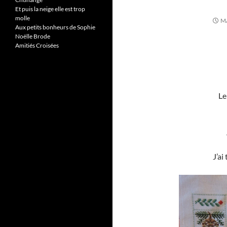
Et puis la neige elle est trop
molle
MA
Aux petits bonheurs de Sophie
Noëlle Brode
Amitiés Croisées
L
J’ai