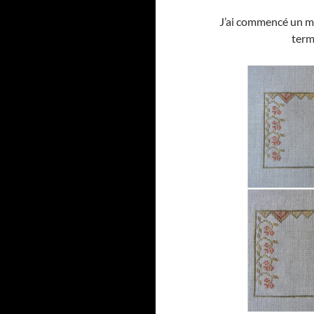
J’ai commencé un mo
term