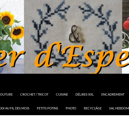
OUTURE
CROCHET / TRICOT
CUISINE
DÉLIRES XXL
ENCADREMENT
XX AU FIL DES MOIS
PETITS POTINS
PHOTO
RECYCL’ÂGE
SAL HEBDOM