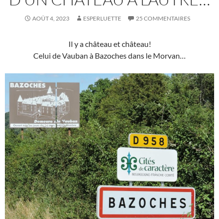
AOÛT 4, 2023
ESPERLUETTE
25 COMMENTAIRES
Il y a château et château!
Celui de Vauban à Bazoches dans le Morvan…