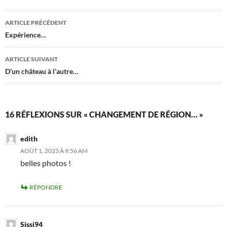
Navigation
ARTICLE PRÉCÉDENT
des
Expérience…
articles
ARTICLE SUIVANT
D’un château à l’autre…
16 RÉFLEXIONS SUR « CHANGEMENT DE RÉGION… »
edith
AOÛT 1, 2023 À 9:56 AM
belles photos !
RÉPONDRE
Sissi94