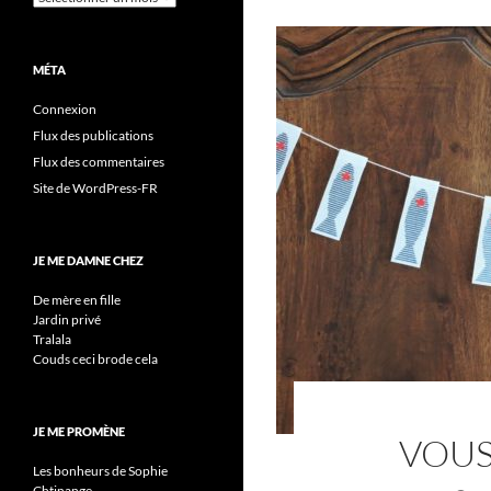
MÉTA
Connexion
Flux des publications
Flux des commentaires
Site de WordPress-FR
JE ME DAMNE CHEZ
De mère en fille
Jardin privé
Tralala
Couds ceci brode cela
JE ME PROMÈNE
VOUS
Les bonheurs de Sophie
Chtinange