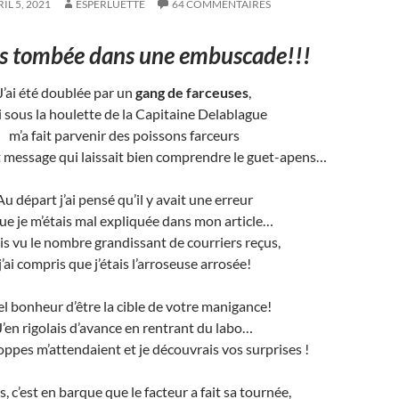
IL 5, 2021
ESPERLUETTE
64 COMMENTAIRES
is tombée dans une embuscade!!!
J’ai été doublée par un
gang de farceuses
,
i sous la houlette de la Capitaine Delablague
m’a fait parvenir des poissons farceurs
t message qui laissait bien comprendre le guet-apens…
Au départ j’ai pensé qu’il y avait une erreur
que je m’étais mal expliquée dans mon article…
is vu le nombre grandissant de courriers reçus,
j’ai compris que j’étais l’arroseuse arrosée!
l bonheur d’être la cible de votre manigance!
J’en rigolais d’avance en rentrant du labo…
oppes m’attendaient et je découvrais vos surprises !
, c’est en barque que le facteur a fait sa tournée,