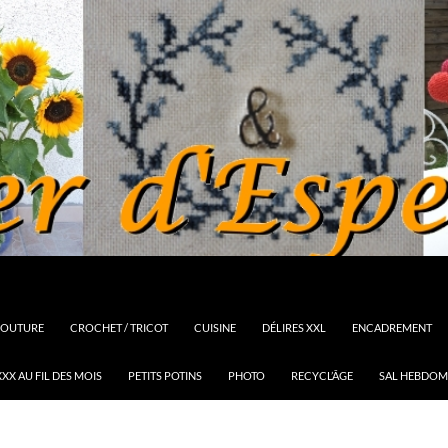
OUTURE
CROCHET / TRICOT
CUISINE
DÉLIRES XXL
ENCADREMENT
XX AU FIL DES MOIS
PETITS POTINS
PHOTO
RECYCL’ÂGE
SAL HEBDOM