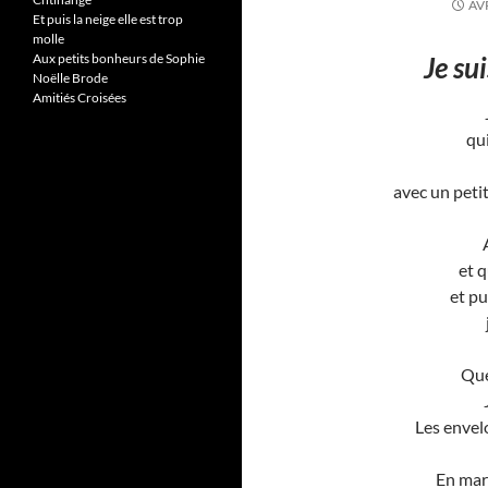
AVR
Et puis la neige elle est trop
molle
Aux petits bonheurs de Sophie
Je su
Noëlle Brode
Amitiés Croisées
qu
avec un peti
et 
et pu
Que
Les envel
En mars