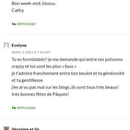
Bon week-end, bisous.
Cathy
RÉPONDRE
Evelyne
AVRIL 3, 2021 À 7:50 AM
Tu es formidable!! je me demande qui entre ces poissons
crazzy et toi sont les plus « fous »
je t’admire franchement entre ton boulot et ta générosité
et ta gentillesse
j’en ai vu pas mal sur les blogs..ils sont tous très beaux!
très bonnes fêtes de Pâques!
RÉPONDRE
Verveine et lin