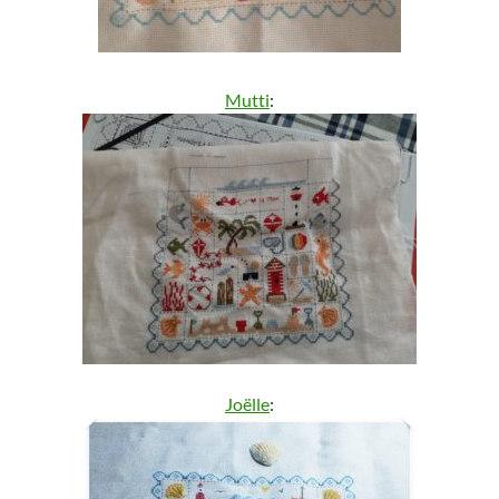
Mutti
:
Joëlle
: