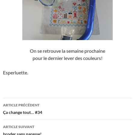
On se retrouve la semaine prochaine
pour le dernier lever des couleurs!
Esperluette.
Navigation
ARTICLE PRÉCÉDENT
des
Ça change tout… #34
articles
ARTICLE SUIVANT
broder sans paresse!