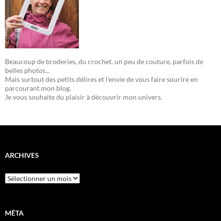
Beaucoup de broderies, du crochet, un peu de couture, parfois de
belles photos...
Mais surtout des petits délires et l'envie de vous faire sourire en
parcourant mon blog.
Je vous souhaite du plaisir à découvrir mon univers.
ARCHIVES
Archives
MÉTA