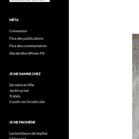
MÉTA
Connexion
Flux des publications
Flux des commentaires
Site de WordPress-FR
JE ME DAMNE CHEZ
De mère en fille
Jardin privé
Tralala
Couds ceci brode cela
JE ME PROMÈNE
Les bonheurs de Sophie
Chtinange