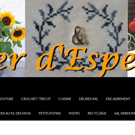
OUTURE
CROCHET / TRICOT
CUISINE
DÉLIRES XXL
ENCADREMENT
XX AU FIL DES MOIS
PETITS POTINS
PHOTO
RECYCL’ÂGE
SAL HEBDOM