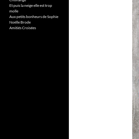
Et puis la neige elle est trop
molle
Aux petits bonheurs de Sophie
Noëlle Brode
Amitiés Croisées