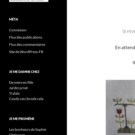
MÉTA
Connexion
FÉVR
Flux des publications
Flux des commentaires
En attend
Site de WordPress-FR
q
JE ME DAMNE CHEZ
De mère en fille
Jardin privé
Tralala
Couds ceci brode cela
JE ME PROMÈNE
Les bonheurs de Sophie
Chtinange