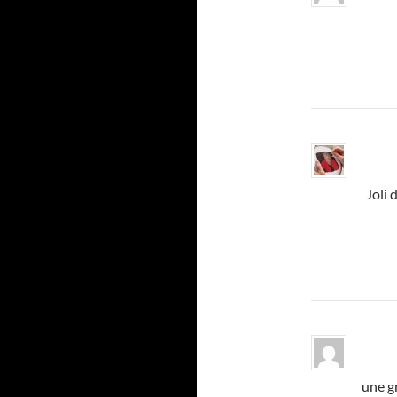
Joli 
une gr