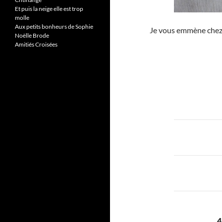
Et puis la neige elle est trop
molle
Aux petits bonheurs de Sophie
Je vous emmène che
Noëlle Brode
Amitiés Croisées
Navigat
des
articles
4