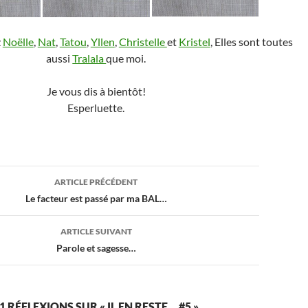
z
Noëlle
,
Nat
,
Tatou
,
Yllen
,
Christelle
et
Kristel
, Elles sont toutes
aussi
Tralala
que moi.
Je vous dis à bientôt!
Esperluette.
ion
ARTICLE PRÉCÉDENT
Le facteur est passé par ma BAL…
ARTICLE SUIVANT
Parole et sagesse…
1 RÉFLEXIONS SUR « IL EN RESTE… #5 »