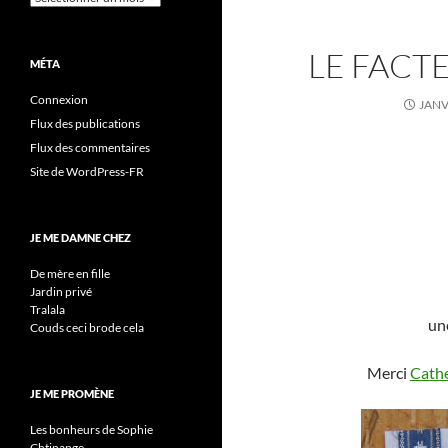
LE FACTE
MÉTA
Connexion
JANV
Flux des publications
Flux des commentaires
Site de WordPress-FR
JE ME DAMNE CHEZ
De mère en fille
Jardin privé
Tralala
un
Couds ceci brode cela
Merci
Cath
JE ME PROMÈNE
Les bonheurs de Sophie
Chtinange