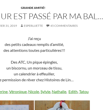
GRANDE AMITIÉ!
UR EST PASSÉ PAR MA BAL…
IER 31, 2019
ESPERLUETTE
45 COMMENTAIRES
J’ai reçu
des petits cadeaux remplis d’amitié,
des attentions toutes particulières!!!
Des ATC, Un pique épingles,
un biscornu, un morceau de tissu,
un calendrier à effeuiller,
e permission de rêver chez Histoires de Lin…
erine
,
Véronique
,
Nicole
,
Sylvie
,
Nathalie
,
Edith
,
Tatou