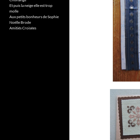
Et puis la neige elle est trop
molle
Aux petits bonheurs de Sophie
Noëlle Brode
Amitiés Croisées