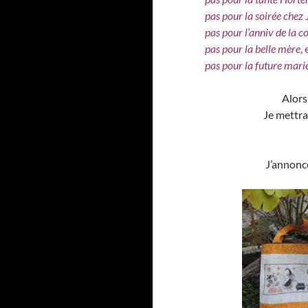
pas pour la soirée chez
pas pour l’anniv de la co
pas pour la belle mère
,
pas pour la future mari
Alors
Je mettra
J’annonc