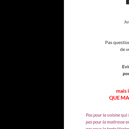
Ju
Pas questio
de v
Evi
poc
mais 
QUE MA
Pas pour la voisine
qui 
pas pour la maitresse
e
pas pour la tante Horte