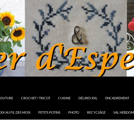
OUTURE
CROCHET / TRICOT
CUISINE
DÉLIRES XXL
ENCADREMENT
XX AU FIL DES MOIS
PETITS POTINS
PHOTO
RECYCL’ÂGE
SAL HEBDOM