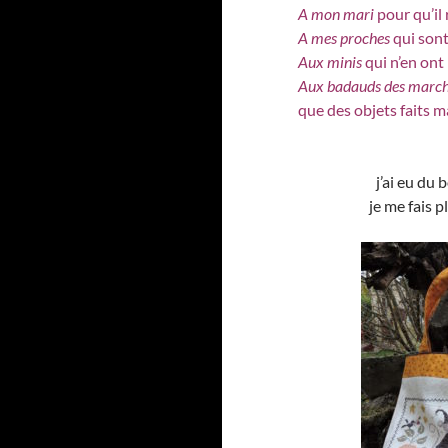
A mon mari
pour qu’il 
A mes proches
qui sont
Aux minis
qui n’en ont 
Aux badauds des march
que des objets faits 
j’ai eu du 
je me fais p