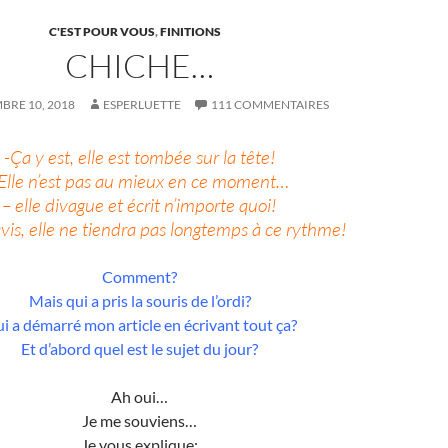
C'EST POUR VOUS
,
FINITIONS
CHICHE…
RE 10, 2018
ESPERLUETTE
111 COMMENTAIRES
-Ça y est, elle est tombée sur la tête!
Elle n’est pas au mieux en ce moment…
– elle divague et écrit n’importe quoi!
vis, elle ne tiendra pas longtemps à ce rythme!
Comment?
Mais qui a pris la souris de l’ordi?
i a démarré mon article en écrivant tout ça?
Et d’abord quel est le sujet du jour?
Ah oui…
Je me souviens…
Je vous explique: