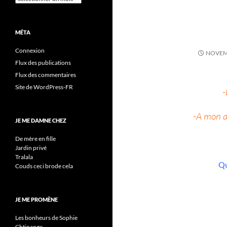
MÉTA
Connexion
NOVEMB
Flux des publications
Flux des commentaires
Site de WordPress-FR
-
-A mon a
JE ME DAMNE CHEZ
De mère en fille
Jardin privé
Tralala
Qu
Couds ceci brode cela
JE ME PROMÈNE
Les bonheurs de Sophie
Chtinange