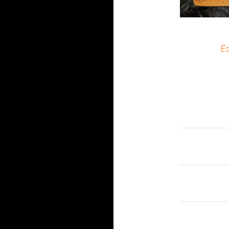
Es
Navigat
des
articles