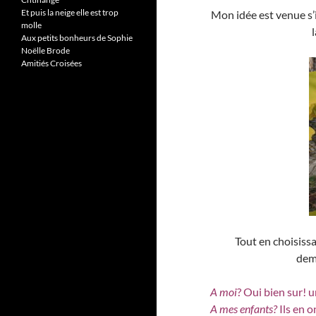
Et puis la neige elle est trop
Mon idée est venue s’i
molle
Aux petits bonheurs de Sophie
Noëlle Brode
Amitiés Croisées
Tout en choisiss
dem
A moi
? Oui bien sur! u
A mes enfants?
Ils en o