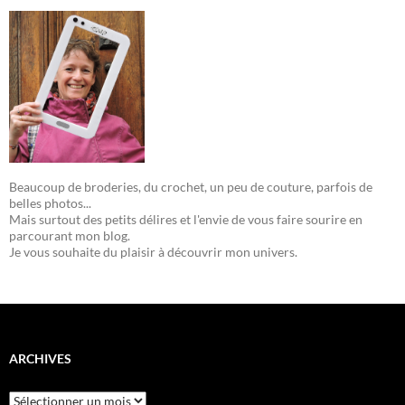
Beaucoup de broderies, du crochet, un peu de couture, parfois de
belles photos...
Mais surtout des petits délires et l'envie de vous faire sourire en
parcourant mon blog.
Je vous souhaite du plaisir à découvrir mon univers.
ARCHIVES
Archives