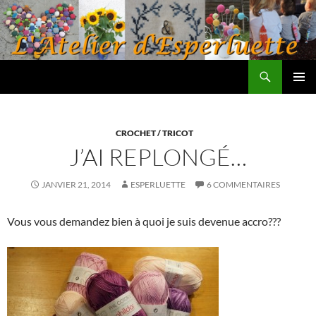
Aller
au
contenu
Recherche
L'atelier d'Esperluette
MENU
PRINCI
CROCHET / TRICOT
J’AI REPLONGÉ…
JANVIER 21, 2014
ESPERLUETTE
6 COMMENTAIRES
Vous vous demandez bien à quoi je suis devenue accro???