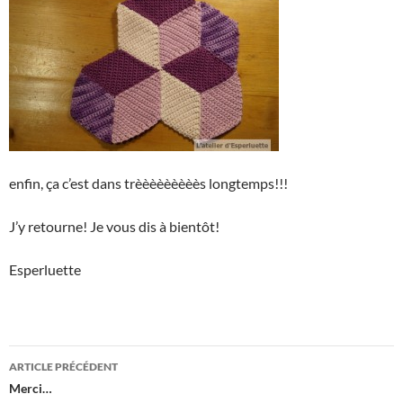
enfin, ça c’est dans trèèèèèèèèès longtemps!!!
J’y retourne! Je vous dis à bientôt!
Esperluette
Navigation
ARTICLE PRÉCÉDENT
des
Merci…