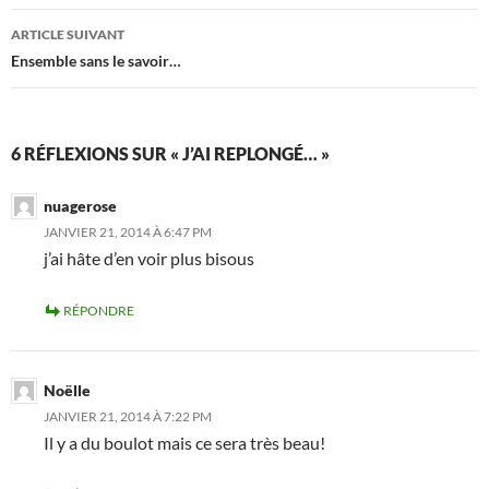
articles
ARTICLE SUIVANT
Ensemble sans le savoir…
6 RÉFLEXIONS SUR « J’AI REPLONGÉ… »
nuagerose
JANVIER 21, 2014 À 6:47 PM
j’ai hâte d’en voir plus bisous
RÉPONDRE
Noëlle
JANVIER 21, 2014 À 7:22 PM
Il y a du boulot mais ce sera très beau!