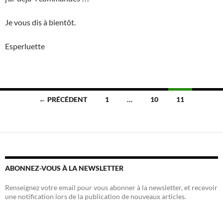
Je vous dis à bientôt.
Esperluette
Navigation
← PRÉCÉDENT
1
…
10
11
des
articles
ABONNEZ-VOUS À LA NEWSLETTER
Renseignez votre email pour vous abonner à la newsletter, et recevoir
une notification lors de la publication de nouveaux articles.