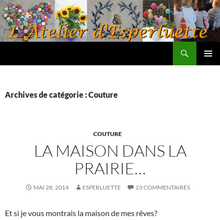
Aller
au
contenu
Recherche
L'atelier d'Esperluette
MENU
PRINCI
Archives de catégorie : Couture
COUTURE
LA MAISON DANS LA
PRAIRIE…
MAI 28, 2014
ESPERLUETTE
23 COMMENTAIRES
Et si je vous montrais la maison de mes rêves?