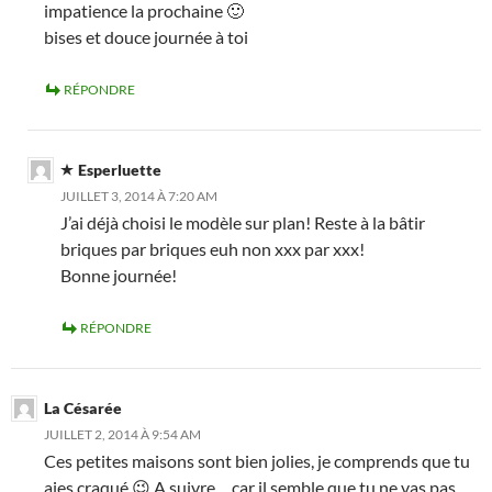
impatience la prochaine 🙂
bises et douce journée à toi
RÉPONDRE
Esperluette
JUILLET 3, 2014 À 7:20 AM
J’ai déjà choisi le modèle sur plan! Reste à la bâtir
briques par briques euh non xxx par xxx!
Bonne journée!
RÉPONDRE
La Césarée
JUILLET 2, 2014 À 9:54 AM
Ces petites maisons sont bien jolies, je comprends que tu
aies craqué 😉 A suivre …car il semble que tu ne vas pas