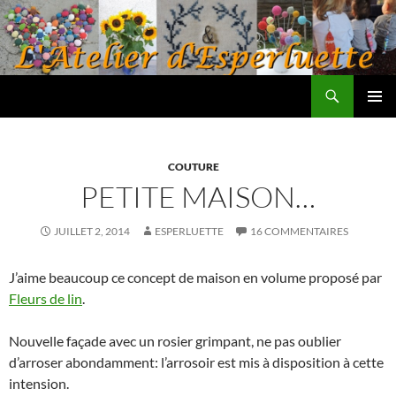
Aller
au
contenu
Recherche
L'atelier d'Esperluette
MENU
PRINCI
COUTURE
PETITE MAISON…
JUILLET 2, 2014
ESPERLUETTE
16 COMMENTAIRES
J’aime beaucoup ce concept de maison en volume proposé par
Fleurs de lin
.
Nouvelle façade avec un rosier grimpant, ne pas oublier
d’arroser abondamment: l’arrosoir est mis à disposition à cette
intension.