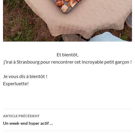
Et bientôt,
j’irai à Strasbourg pour rencontrer cet incroyable petit garçon !
Je vous dis à bientôt !
Esperluette!
Navigation
ARTICLE PRÉCÉDENT
des
Un week-end hyper actif …
articles