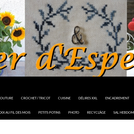
OUTURE
CROCHET / TRICOT
CUISINE
DÉLIRES XXL
ENCADREMENT
XX AU FIL DES MOIS
PETITS POTINS
PHOTO
RECYCL’ÂGE
SAL HEBDOM