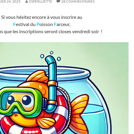
IER 24, 2025
ESPERLUETTE
28 COMMENTAIRES
Si vous hésitez encore à vous inscrire au
F
estival du
P
oisson
F
arceur,
s que les inscriptions seront closes vendredi soir !