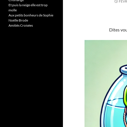
FÉVR
Et puis la neige elle est trop
molle
Aux petits bonheurs de Sophie
Noëlle Brode
Amitiés Croisées
Dites vou