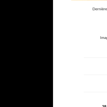
Dernière
Imag
Navigat
des
articles
28