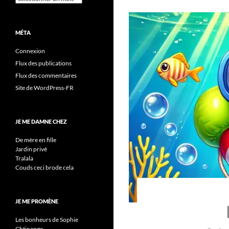
MÉTA
Connexion
Flux des publications
Flux des commentaires
Site de WordPress-FR
JE ME DAMNE CHEZ
De mère en fille
Jardin privé
Tralala
Couds ceci brode cela
JE ME PROMÈNE
Les bonheurs de Sophie
Chtinange