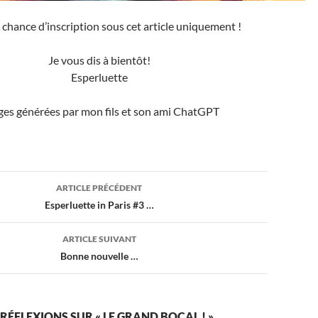
 chance d’inscription sous cet article uniquement !
Je vous dis à bientôt!
Esperluette
es générées par mon fils et son ami ChatGPT
ion
ARTICLE PRÉCÉDENT
Esperluette in Paris #3 …
ARTICLE SUIVANT
Bonne nouvelle …
 RÉFLEXIONS SUR « LE GRAND BOCAL ! »