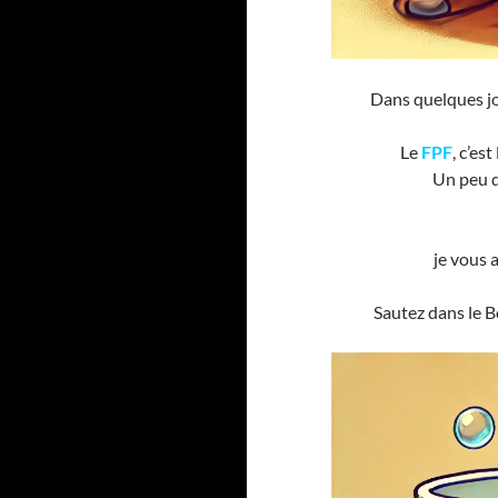
Dans quelques jou
Le
FPF
, c’es
Un peu d
je vous 
Sautez dans le B