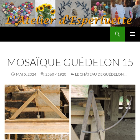
Aller
au
contenu
Recherche
L'atelier d'Esperluette
MENU
PRINCI
MOSAÏQUE GUÉDELON 15
MAI 5, 2024
2560 × 1920
LE CHÂTEAU DE GUÉDELON…