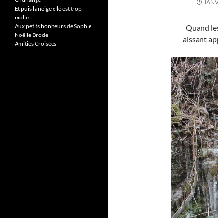
JANV
Et puis la neige elle est trop
molle
Aux petits bonheurs de Sophie
Quand les
Noëlle Brode
laissant a
Amitiés Croisées