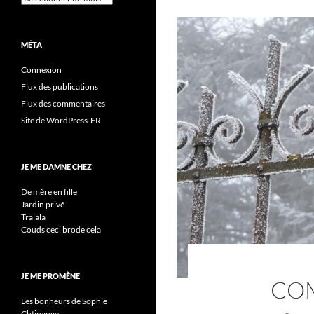
MÉTA
Connexion
Flux des publications
Flux des commentaires
Site de WordPress-FR
JE ME DAMNE CHEZ
De mère en fille
Jardin privé
Tralala
Couds ceci brode cela
JE ME PROMÈNE
COM
Les bonheurs de Sophie
Chtinange