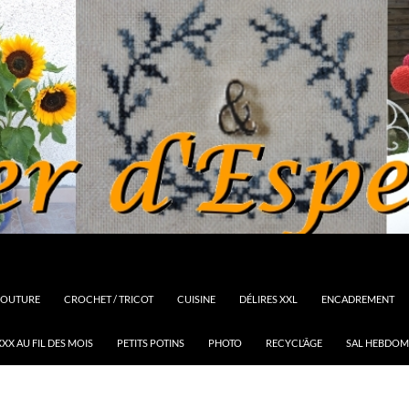
OUTURE
CROCHET / TRICOT
CUISINE
DÉLIRES XXL
ENCADREMENT
XX AU FIL DES MOIS
PETITS POTINS
PHOTO
RECYCL’ÂGE
SAL HEBDOM