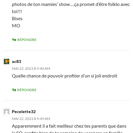
photos de ton mamies’ show….ça promet d’être folklo avec
toi!!!
Bises
MO
RÉPONDRE
ac83
MAI 22, 2023 À 9:40 AM
Quelle chance de pouvoir profiter d’un si joli endroit
RÉPONDRE
Pecelette32
MAI 22, 2023 À 9:49 AM
Apparemment il a fait meilleur chez tes parents que dans
le SO, profite bien de ta semaine de vacances en famille,