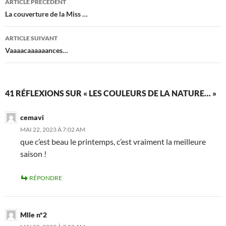
ARTICLE PRÉCÉDENT
des
La couverture de la Miss …
articles
ARTICLE SUIVANT
Vaaaacaaaaaances…
41 RÉFLEXIONS SUR « LES COULEURS DE LA NATURE… »
cemavi
MAI 22, 2023 À 7:02 AM
que c’est beau le printemps, c’est vraiment la meilleure
saison !
RÉPONDRE
Mlle n*2