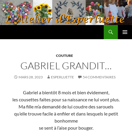
Aller
au
contenu
Recherche
L'atelier d'Esperluette
MENU
PRINCI
COUTURE
GABRIEL GRANDIT…
MARS 28, 2023
ESPERLUETTE
54 COMMENTAIRES
Gabriel a bientôt 8 mois et bien évidement,
les cousettes faites pour sa naissance ne lui vont plus.
Ma fille m’a demandé de lui coudre des sarouels
qu’elle trouve facile à enfiler et dans lesquels le petit
bonhomme
se sent à l’aise pour bouger.