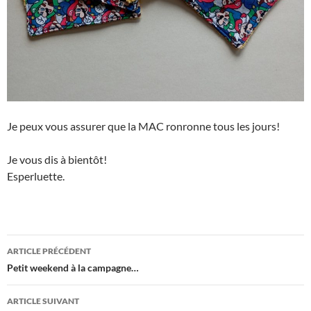
Je peux vous assurer que la MAC ronronne tous les jours!
Je vous dis à bientôt!
Esperluette.
Navigation
ARTICLE PRÉCÉDENT
des
Petit weekend à la campagne…
articles
ARTICLE SUIVANT