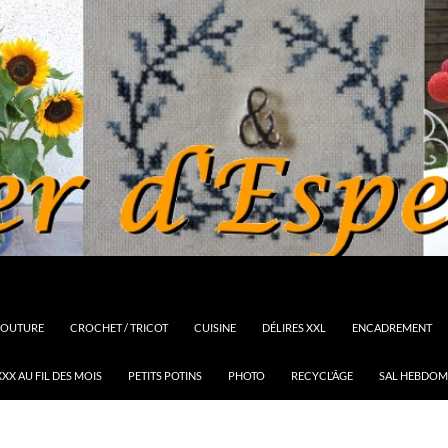
OUTURE
CROCHET / TRICOT
CUISINE
DÉLIRES XXL
ENCADREMENT
XX AU FIL DES MOIS
PETITS POTINS
PHOTO
RECYCL’ÂGE
SAL HEBDOM