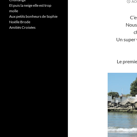
AO
Et puis la neige elle est trop
molle
Aux petits bonheurs de Sophie
C’e
Noëlle Brode
Nous 
Amitiés Croisées
c
Un super 
Le premie