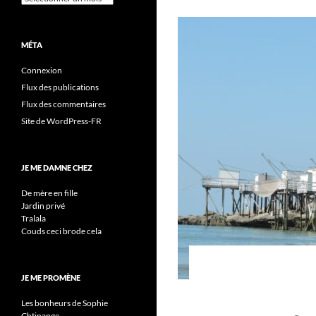
MÉTA
Connexion
Flux des publications
Flux des commentaires
Site de WordPress-FR
JE ME DAMNE CHEZ
De mère en fille
Jardin privé
Tralala
Couds ceci brode cela
JE ME PROMÈNE
Les bonheurs de Sophie
Chtinange