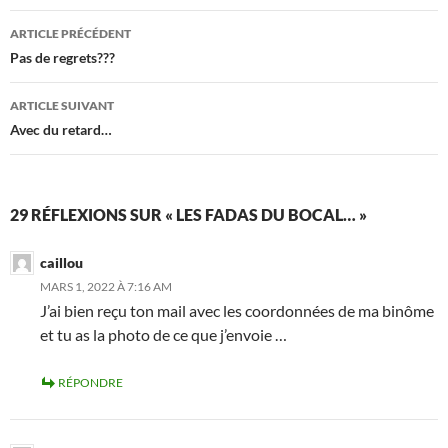
Navigation
ARTICLE PRÉCÉDENT
des
Pas de regrets???
articles
ARTICLE SUIVANT
Avec du retard…
29 RÉFLEXIONS SUR « LES FADAS DU BOCAL… »
caillou
MARS 1, 2022 À 7:16 AM
J’ai bien reçu ton mail avec les coordonnées de ma binôme
et tu as la photo de ce que j’envoie …
RÉPONDRE