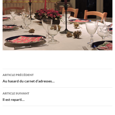
Navigation
ARTICLE PRÉCÉDENT
des
Au hasard du carnet d’adresses…
articles
ARTICLE SUIVANT
Il est reparti…