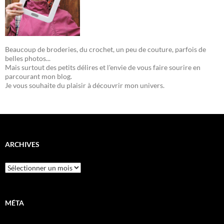
Beaucoup de broderies, du crochet, un peu de couture, parfois de
belles photos...
Mais surtout des petits délires et l'envie de vous faire sourire en
parcourant mon blog.
Je vous souhaite du plaisir à découvrir mon univers.
ARCHIVES
Archives
MÉTA