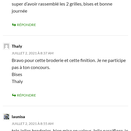
super d’avoir rassemblé les 2 grilles, bises et bonne
journée
RÉPONDRE
Thaly
JUILLET 2, 2021 À 8:37 AM
Bravo pour cette broderie et cette finition. Je ne participe
pas à ton concours.
Bises
Thaly
RÉPONDRE
launisa
JUILLET 2, 2021 À 8:55 AM
très jolies broderies, bien mise en valeur. Jolie passiflore, je