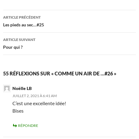
Navigation
ARTICLE PRÉCÉDENT
des
Les pieds au sec…#25
articles
ARTICLE SUIVANT
Pour qui ?
55 RÉFLEXIONS SUR « COMME UN AIR DE …#26 »
Noëlle LB
JUILLET 2, 2021 À 6:41 AM
C’est une excellente idée!
Bises
RÉPONDRE