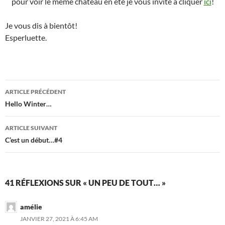
pour voir le même chateau en été je vous invite à cliquer
ici
!
Je vous dis à bientôt!
Esperluette.
Navigation
ARTICLE PRÉCÉDENT
des
Hello Winter…
articles
ARTICLE SUIVANT
C’est un début…#4
41 RÉFLEXIONS SUR « UN PEU DE TOUT… »
amélie
JANVIER 27, 2021 À 6:45 AM