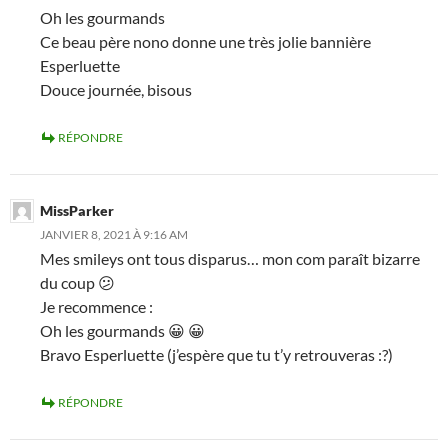
Oh les gourmands
Ce beau père nono donne une très jolie bannière
Esperluette
Douce journée, bisous
RÉPONDRE
MissParker
JANVIER 8, 2021 À 9:16 AM
Mes smileys ont tous disparus… mon com paraît bizarre
du coup 😕
Je recommence :
Oh les gourmands 😀 😀
Bravo Esperluette (j’espère que tu t’y retrouveras :?)
RÉPONDRE