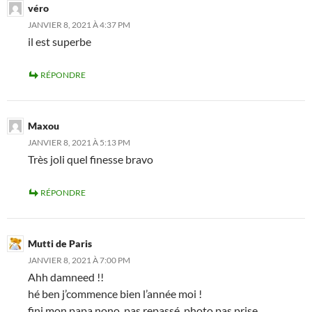
véro
JANVIER 8, 2021 À 4:37 PM
il est superbe
RÉPONDRE
Maxou
JANVIER 8, 2021 À 5:13 PM
Très joli quel finesse bravo
RÉPONDRE
Mutti de Paris
JANVIER 8, 2021 À 7:00 PM
Ahh damneed !!
hé ben j’commence bien l’année moi !
fini mon papa nono, pas repassé, photo pas prise…