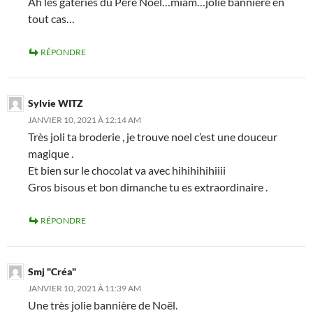
Ah les gâteries du Père Noël…miam…jolie bannière en
tout cas…
RÉPONDRE
Sylvie WITZ
JANVIER 10, 2021 À 12:14 AM
Très joli ta broderie , je trouve noel c’est une douceur
magique .
Et bien sur le chocolat va avec hihihihihiiii
Gros bisous et bon dimanche tu es extraordinaire .
RÉPONDRE
Smj "Créa"
JANVIER 10, 2021 À 11:39 AM
Une très jolie bannière de Noël.