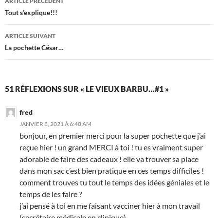
ARTICLE PRÉCÉDENT
des
Tout s’explique!!!
articles
ARTICLE SUIVANT
La pochette César…
51 RÉFLEXIONS SUR « LE VIEUX BARBU…#1 »
fred
JANVIER 8, 2021 À 6:40 AM
bonjour, en premier merci pour la super pochette que j’ai
reçue hier ! un grand MERCI à toi ! tu es vraiment super
adorable de faire des cadeaux ! elle va trouver sa place
dans mon sac c’est bien pratique en ces temps difficiles !
comment trouves tu tout le temps des idées géniales et le
temps de les faire ?
j’ai pensé à toi en me faisant vacciner hier à mon travail
(secrétaire médicale en clinique)