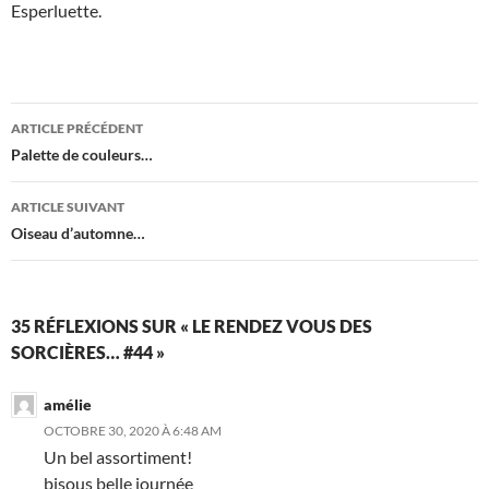
Esperluette.
Navigation
ARTICLE PRÉCÉDENT
des
Palette de couleurs…
articles
ARTICLE SUIVANT
Oiseau d’automne…
35 RÉFLEXIONS SUR « LE RENDEZ VOUS DES
SORCIÈRES… #44 »
amélie
OCTOBRE 30, 2020 À 6:48 AM
Un bel assortiment!
bisous belle journée