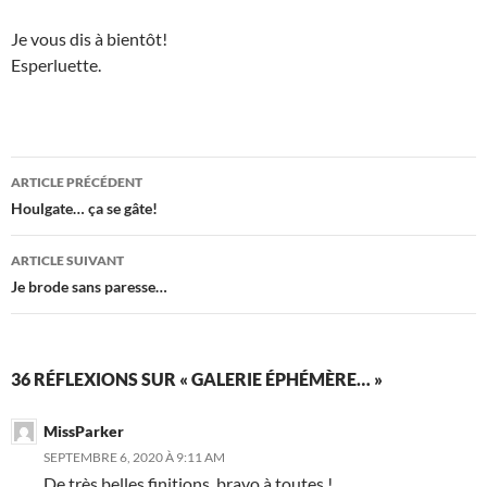
Je vous dis à bientôt!
Esperluette.
Navigation
ARTICLE PRÉCÉDENT
des
Houlgate… ça se gâte!
articles
ARTICLE SUIVANT
Je brode sans paresse…
36 RÉFLEXIONS SUR « GALERIE ÉPHÉMÈRE… »
MissParker
SEPTEMBRE 6, 2020 À 9:11 AM
De très belles finitions, bravo à toutes !