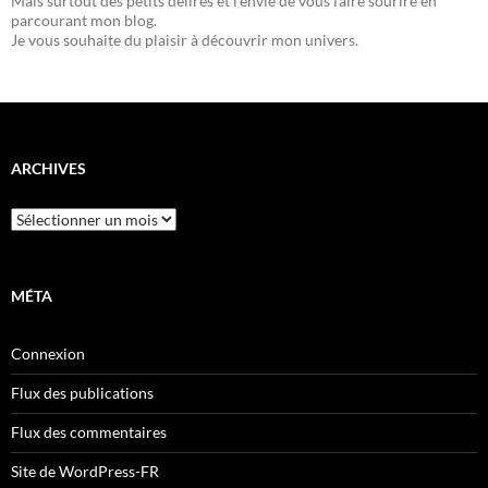
Mais surtout des petits délires et l'envie de vous faire sourire en
parcourant mon blog.
Je vous souhaite du plaisir à découvrir mon univers.
ARCHIVES
Archives
MÉTA
Connexion
Flux des publications
Flux des commentaires
Site de WordPress-FR