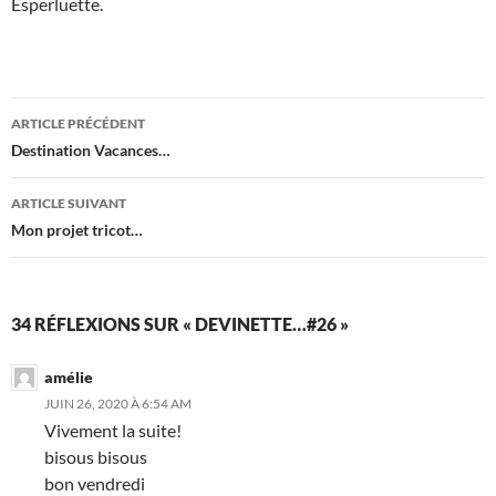
Esperluette.
Navigation
ARTICLE PRÉCÉDENT
des
Destination Vacances…
articles
ARTICLE SUIVANT
Mon projet tricot…
34 RÉFLEXIONS SUR « DEVINETTE…#26 »
amélie
JUIN 26, 2020 À 6:54 AM
Vivement la suite!
bisous bisous
bon vendredi