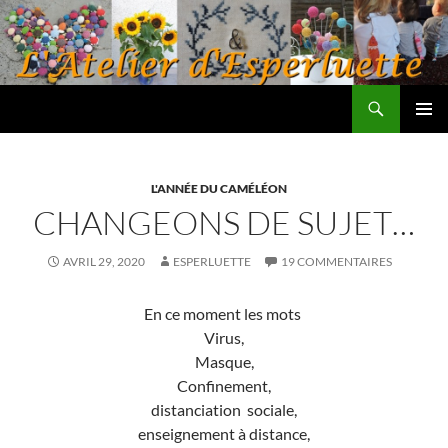
Aller
au
contenu
Recherche
L'atelier d'Esperluette
MENU
PRINCI
L'ANNÉE DU CAMÉLÉON
CHANGEONS DE SUJET…
AVRIL 29, 2020
ESPERLUETTE
19 COMMENTAIRES
En ce moment les mots
Virus,
Masque,
Confinement,
distanciation sociale,
enseignement à distance,