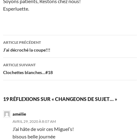
Soyons patients, Restons chez nous!
Esperluette.
Navigation
ARTICLE PRÉCÉDENT
des
J’ai décroché la coupe!!!
articles
ARTICLE SUIVANT
Clochettes blanches…#18
19 RÉFLEXIONS SUR « CHANGEONS DE SUJET… »
amélie
AVRIL 29, 2020 À 8:07 AM
J’ai hâte de voir ces Miguel’s!
bisous belle journée