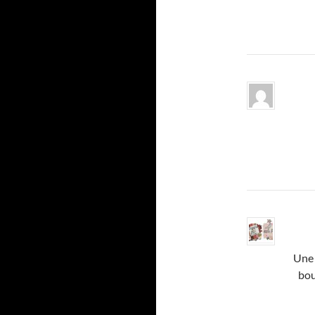
Une 
bou