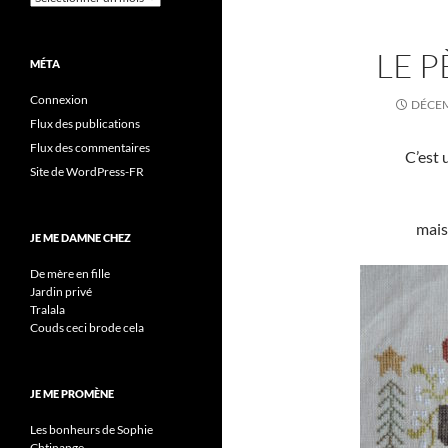
LE P
MÉTA
Connexion
DÉCEM
Flux des publications
Flux des commentaires
C’est 
Site de WordPress-FR
mais
JE ME DAMNE CHEZ
De mère en fille
Jardin privé
Tralala
Couds ceci brode cela
JE ME PROMÈNE
Les bonheurs de Sophie
Chtinange