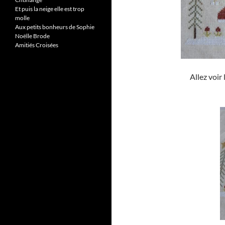
Et puis la neige elle est trop
molle
Aux petits bonheurs de Sophie
Noëlle Brode
Amitiés Croisées
Allez voir