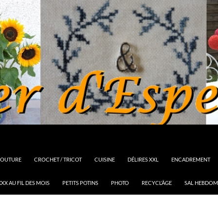
OUTURE
CROCHET / TRICOT
CUISINE
DÉLIRES XXL
ENCADREMENT
XX AU FIL DES MOIS
PETITS POTINS
PHOTO
RECYCL’ÂGE
SAL HEBDOM