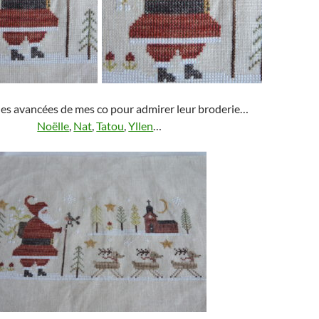
 les avancées de mes co pour admirer leur broderie…
Noëlle
,
Nat
,
Tatou
,
Yllen
…