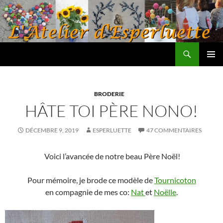
Aller
au
contenu
Recherche
L'atelier d'Esperluette
MENU
PRINCI
BRODERIE
HÂTE TOI PÈRE NONO!
DÉCEMBRE 9, 2019
ESPERLUETTE
47 COMMENTAIRES
Voici l’avancée de notre beau Père Noël!
Pour mémoire, je brode ce modèle de
Tournicoton
en compagnie de mes co:
Nat
et
Noëlle
.