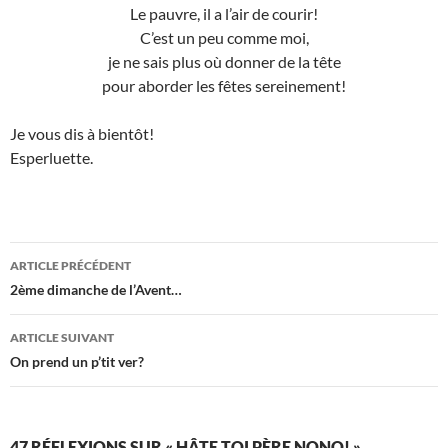
Le pauvre, il a l’air de courir!
C’est un peu comme moi,
je ne sais plus où donner de la tête
pour aborder les fêtes sereinement!
Je vous dis à bientôt!
Esperluette.
Navigation
ARTICLE PRÉCÉDENT
des
2ème dimanche de l’Avent…
articles
ARTICLE SUIVANT
On prend un p’tit ver?
47 RÉFLEXIONS SUR « HÂTE TOI PÈRE NONO! »