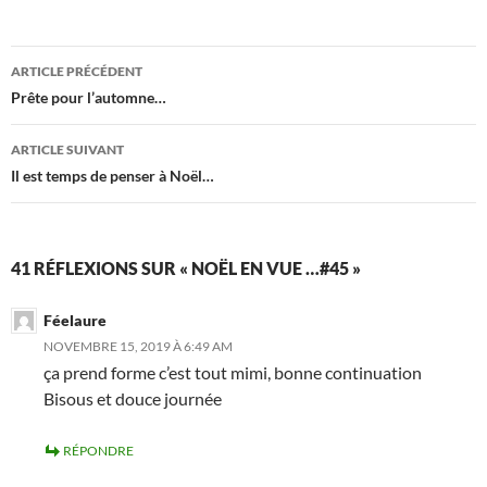
Navigation
ARTICLE PRÉCÉDENT
des
Prête pour l’automne…
articles
ARTICLE SUIVANT
Il est temps de penser à Noël…
41 RÉFLEXIONS SUR « NOËL EN VUE …#45 »
Féelaure
NOVEMBRE 15, 2019 À 6:49 AM
ça prend forme c’est tout mimi, bonne continuation
Bisous et douce journée
RÉPONDRE