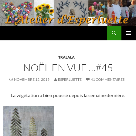
Aller
au
contenu
Recherche
L'atelier d'Esperluette
MENU
PRINCI
TRALALA
NOËL EN VUE …#45
NOVEMBRE 15, 2019
ESPERLUETTE
41 COMMENTAIRES
La végétation a bien poussé depuis la semaine dernière: