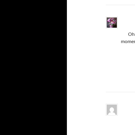
Oh 
moment