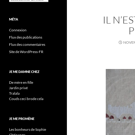
IL N’E
MÉTA
P
Connexion
Flux des publications
NOVEM
Flux des commentaires
Site de WordPress-FR
JE ME DAMNE CHEZ
De mère en fille
Jardin privé
Tralala
Couds ceci brode cela
JE ME PROMÈNE
Les bonheurs de Sophie
Chtinange