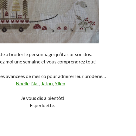
te à broder le personnage qu’il a sur son dos.
z moi une semaine et vous comprendrez tout!
 les avancées de mes co pour admirer leur broderie…
Noëlle
,
Nat
,
Tatou
,
Yllen
…
Je vous dis à bientôt!
Esperluette.
ion