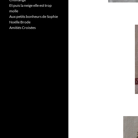
Et puis la neige elle est trop
molle
Aux petits bonheurs de Sophie
Noëlle Brode
Amitiés Croisées