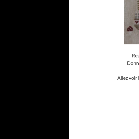
Res
Donne
Allez voir
Navigat