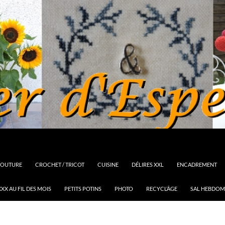
OUTURE
CROCHET / TRICOT
CUISINE
DÉLIRES XXL
ENCADREMENT
XX AU FIL DES MOIS
PETITS POTINS
PHOTO
RECYCL’ÂGE
SAL HEBDOM