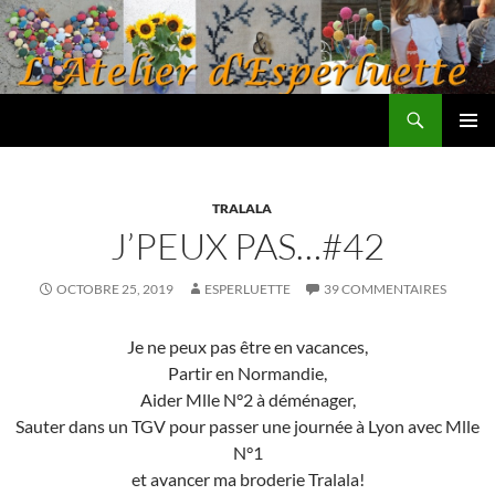
Aller
au
contenu
Recherche
L'atelier d'Esperluette
MENU
PRINCI
TRALALA
J’PEUX PAS…#42
OCTOBRE 25, 2019
ESPERLUETTE
39 COMMENTAIRES
Je ne peux pas être en vacances,
Partir en Normandie,
Aider Mlle N°2 à déménager,
Sauter dans un TGV pour passer une journée à Lyon avec Mlle
N°1
et avancer ma broderie Tralala!