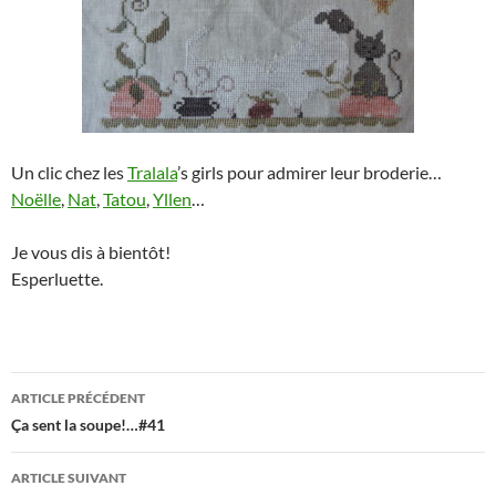
Un clic chez les
Tralala
’s girls pour admirer leur broderie…
Noëlle
,
Nat
,
Tatou
,
Yllen
…
Je vous dis à bientôt!
Esperluette.
Navigation
ARTICLE PRÉCÉDENT
des
Ça sent la soupe!…#41
articles
ARTICLE SUIVANT