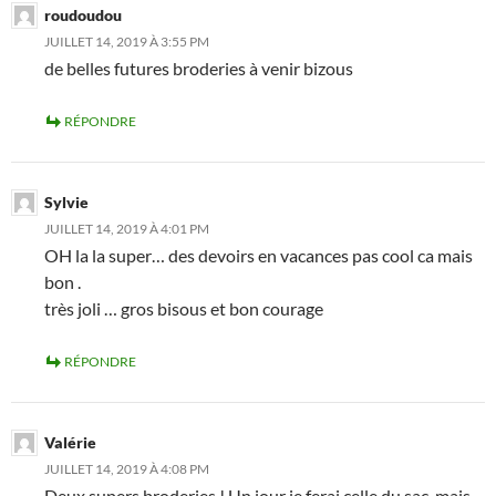
roudoudou
JUILLET 14, 2019 À 3:55 PM
de belles futures broderies à venir bizous
RÉPONDRE
Sylvie
JUILLET 14, 2019 À 4:01 PM
OH la la super… des devoirs en vacances pas cool ca mais
bon .
très joli … gros bisous et bon courage
RÉPONDRE
Valérie
JUILLET 14, 2019 À 4:08 PM
Deux supers broderies ! Un jour je ferai celle du sac, mais