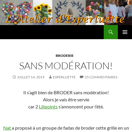
Aller
au
contenu
Recherche
L'atelier d'Esperluette
MENU
PRINCI
BRODERIE
SANS MODÉRATION!
JUILLET 14, 2019
ESPERLUETTE
55 COMMENTAIRES
Il s’agit bien de BRODER sans modération!
Alors je vais être servie
car 2
Lilipoints
s’annoncent pour l’été.
Nat
a proposé à un groupe de fadas de broder cette grille en un