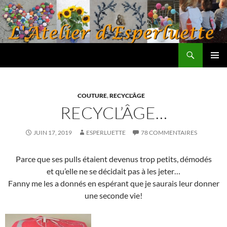
Aller
au
contenu
Recherche
L'atelier d'Esperluette
MENU
PRINCI
COUTURE
,
RECYCL'ÂGE
RECYCL’ÂGE…
JUIN 17, 2019
ESPERLUETTE
78 COMMENTAIRES
Parce que ses pulls étaient devenus trop petits, démodés
et qu’elle ne se décidait pas à les jeter…
Fanny me les a donnés en espérant que je saurais leur donner
une seconde vie!