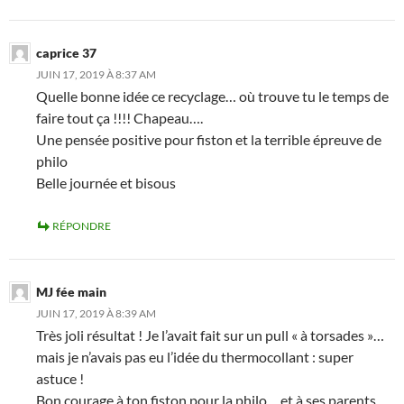
caprice 37
JUIN 17, 2019 À 8:37 AM
Quelle bonne idée ce recyclage… où trouve tu le temps de
faire tout ça !!!! Chapeau….
Une pensée positive pour fiston et la terrible épreuve de
philo
Belle journée et bisous
RÉPONDRE
MJ fée main
JUIN 17, 2019 À 8:39 AM
Très joli résultat ! Je l’avait fait sur un pull « à torsades »…
mais je n’avais pas eu l’idée du thermocollant : super
astuce !
Bon courage à ton fiston pour la philo… et à ses parents