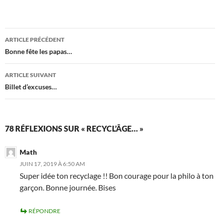
Navigation
ARTICLE PRÉCÉDENT
des
Bonne fête les papas…
articles
ARTICLE SUIVANT
Billet d’excuses…
78 RÉFLEXIONS SUR « RECYCL’ÂGE… »
Math
JUIN 17, 2019 À 6:50 AM
Super idée ton recyclage !! Bon courage pour la philo à ton
garçon. Bonne journée. Bises
RÉPONDRE