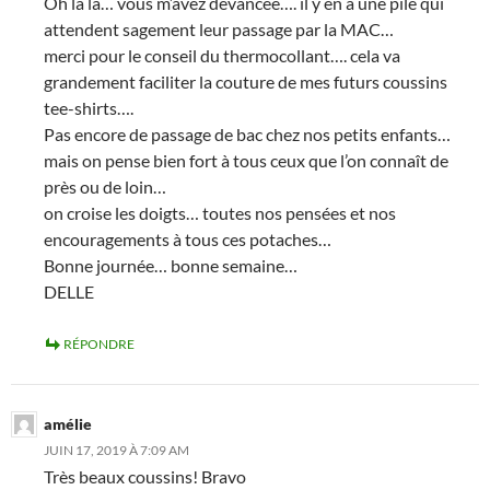
Oh là là… vous m’avez devancée…. il y en a une pile qui
attendent sagement leur passage par la MAC…
merci pour le conseil du thermocollant…. cela va
grandement faciliter la couture de mes futurs coussins
tee-shirts….
Pas encore de passage de bac chez nos petits enfants…
mais on pense bien fort à tous ceux que l’on connaît de
près ou de loin…
on croise les doigts… toutes nos pensées et nos
encouragements à tous ces potaches…
Bonne journée… bonne semaine…
DELLE
RÉPONDRE
amélie
JUIN 17, 2019 À 7:09 AM
Très beaux coussins! Bravo